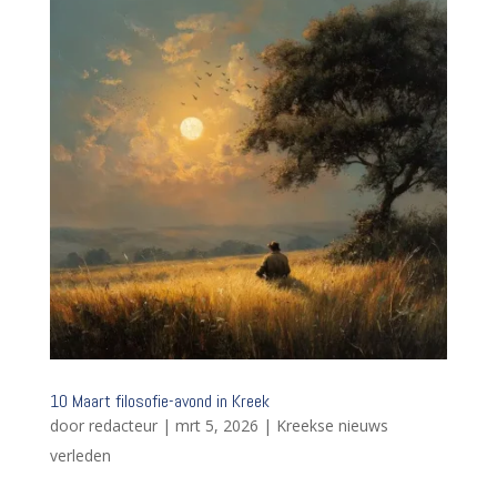
10 Maart filosofie-avond in Kreek
door
redacteur
|
mrt 5, 2026
|
Kreekse nieuws
verleden