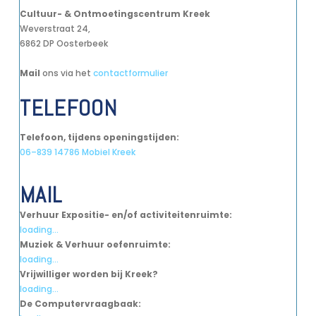
Cultuur- & Ontmoetingscentrum Kreek
Weverstraat 24,
6862 DP Oosterbeek
Mail
ons via het
contactformulier
TELEFOON
Telefoon, tijdens openingstijden:
06–839 14786 Mobiel Kreek
MAIL
Verhuur Expositie- en/of activiteitenruimte:
loading...
Muziek & Verhuur oefenruimte:
loading...
Vrijwilliger worden bij Kreek?
loading...
De Computervraagbaak: