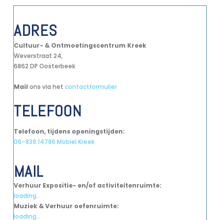
ADRES
Cultuur- & Ontmoetingscentrum Kreek
Weverstraat 24,
6862 DP Oosterbeek
Mail
ons via het
contactformulier
TELEFOON
Telefoon, tijdens openingstijden:
06–839 14786 Mobiel Kreek
MAIL
Verhuur Expositie- en/of activiteitenruimte:
loading...
Muziek & Verhuur oefenruimte:
loading...