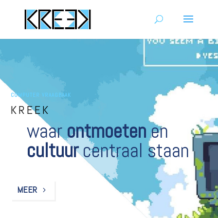
COMPUTER VRAAGBAAK
KREEK
waar
ontmoeten
en
cultuur
centraal staan
MEER