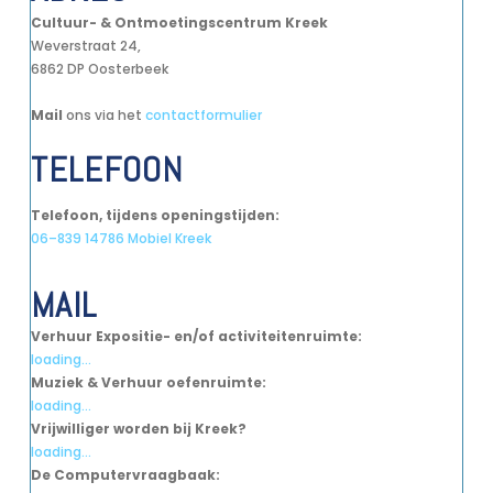
Cultuur- & Ontmoetingscentrum Kreek
Weverstraat 24,
6862 DP Oosterbeek
Mail
ons via het
contactformulier
TELEFOON
Telefoon, tijdens openingstijden:
06–839 14786 Mobiel Kreek
MAIL
Verhuur Expositie- en/of activiteitenruimte:
loading...
Muziek & Verhuur oefenruimte:
loading...
Vrijwilliger worden bij Kreek?
loading...
De Computervraagbaak: